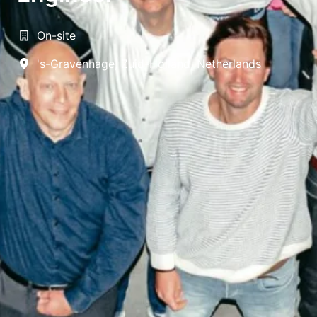
On-site
's-Gravenhage
,
Zuid-Holland
,
Netherlands